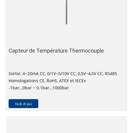
Capteur de Température Thermocouple
Sortie: 4~20mA CC, 0/1V~5/10V CC, 0,5V~4,5V CC, RS485
Homologations CE, RoHS, ATEX et IECEx
-1bar…0bar ~ 0.1bar…1000bar
Précision: ±0,25 % FS, ±0,5% FS
Vedi di più