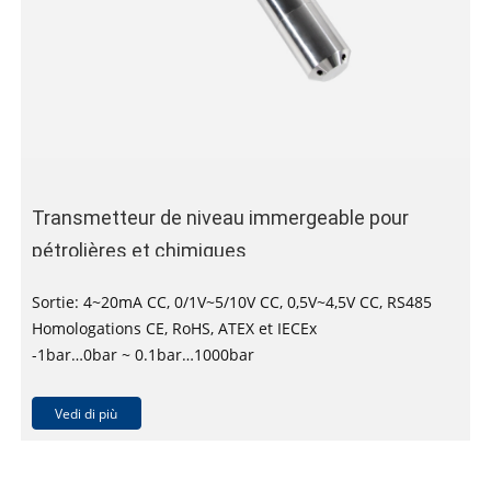
Transmetteur de niveau immergeable pour
pétrolières et chimiques
Sortie: 4~20mA CC, 0/1V~5/10V CC, 0,5V~4,5V CC, RS485
Homologations CE, RoHS, ATEX et IECEx
-1bar…0bar ~ 0.1bar…1000bar
Précision: ±0,25 % FS, ±0,5% FS
Vedi di più