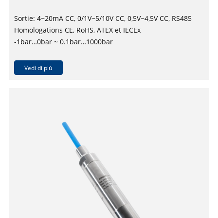
Sortie: 4~20mA CC, 0/1V~5/10V CC, 0,5V~4,5V CC, RS485
Homologations CE, RoHS, ATEX et IECEx
-1bar…0bar ~ 0.1bar…1000bar
Précision: ±0,25 % FS, ±0,5% FS
Vedi di più