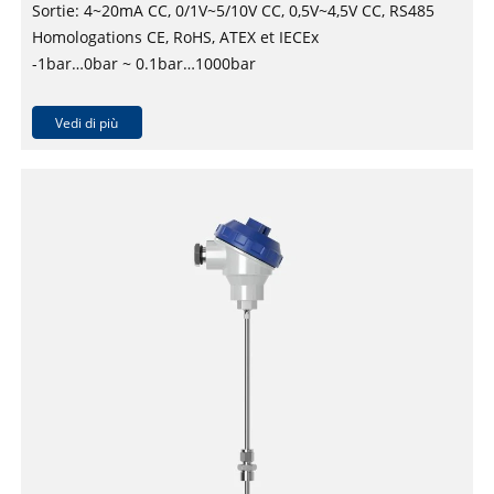
Sortie: 4~20mA CC, 0/1V~5/10V CC, 0,5V~4,5V CC, RS485
Homologations CE, RoHS, ATEX et IECEx
-1bar…0bar ~ 0.1bar…1000bar
Précision: ±0,25 % FS, ±0,5% FS
Vedi di più