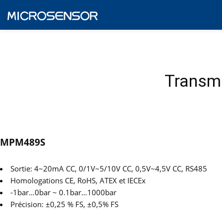
Transme
MPM489S
Sortie: 4~20mA CC, 0/1V~5/10V CC, 0,5V~4,5V CC, RS485
Homologations CE, RoHS, ATEX et IECEx
-1bar…0bar ~ 0.1bar…1000bar
Précision: ±0,25 % FS, ±0,5% FS