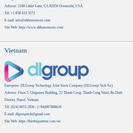
Adresse: 2340 Littler Lane, CA 92056 Oceanside, USA
Tél: +1 858 633 3572
E-mail: info@althensensors.com
Site Web:
https://www.althensensors.com/
Vietnam
Entreprise: DLGroup Technology Joint Stock Company (DLGroup Tech Jsc)
Adresse: Floor 5, Chigamex Building, 22 Thanh Cong, Thanh Cong Ward, Ba Dinh
District, Hanoi, Vietnam
Tél: (024) 6655 2836 - (+84)987888620
E-mail: dlgrouptech@gmail.com
Site Web:
https://thietbiquantrac.com.vn/