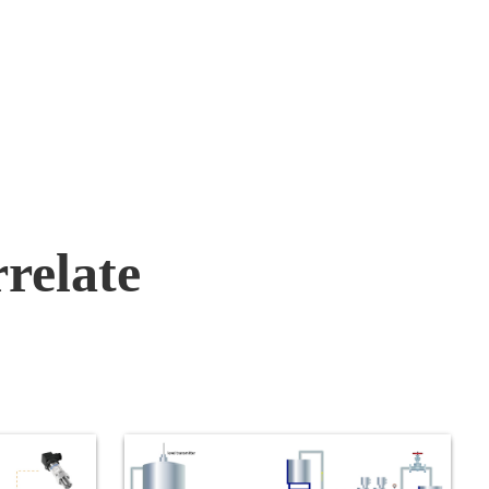
rtie de
qui s'est tenu à Pékin du 21 au 24
septembre. Le salon MICONEX
est devenu une plateforme stable
de communication sur l'industrie
des instruments de détection entre
la Chine et l'étranger.
rrelate