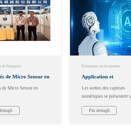
de l'entreprise
Événements sur les produits
tés de Micro Sensor en
Application et
s de Micro Sensor en
Les sorties des capteurs
e
programmation du ca
numériques se présentent 
formats tels que le bus I2C
de pression I2C
dettagli
Più dettagli
SPI, le bus Microwire/PLU
bus simple à un fil, etc. Le
de pression MPM3808 est