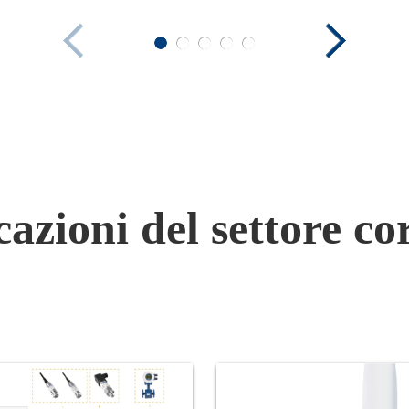
numérique et doté d'une so
bus I2C.
azioni del settore co