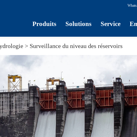
Whats
Produits
Solutions
Service
En
ydrologie >
Surveillance du niveau des réservoirs