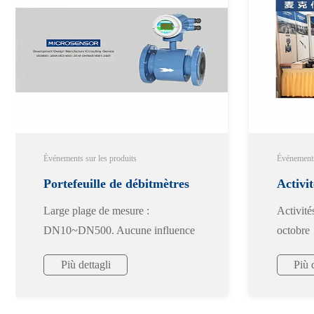
Più dettagli
Événements sur les produits
Événements 
Portefeuille de débitmètres
Activi
Large plage de mesure :
Activité
octobr
DN10~DN500. Aucune influence
octobre
des changements de densité, de
Più dettagli
Più 
température, de pression et de
conductivité électrique du fluide.
Adapté à la mesure des liquides-