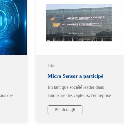
Fairs
Micro Sensor a participé
En tant que société leader dans
pteur
avec succès au 27ème salon
sous des
l'industrie des capteurs, l'entreprise
, le bus
Micro Sensor a été invitée à
MICONEX
Più dettagli
S et le
participer au 27ème salon
 capteur
international de contrôle et
d'instruments de mesure en Chine,