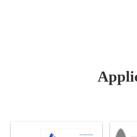
solides : Eaux usées, boue, pulpe,
boue de charbon, etc.
Applic