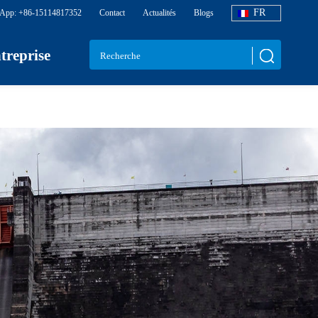
FR
App: +86-15114817352
Contact
Actualités
Blogs
treprise