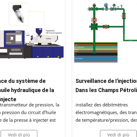
Surveillance de I'injecti
ance du système de
Dans les Champs Pétrol
huile hydraulique de la
injecte
installez des débitmètres
transmetteur de pression, la
électromagnétiques, des tra
a pression du circuit d'huile
de température/pression, de
 de la presse à injecter est
instruments de contrôle aut
en temps réel, de manière à
Vedi di più
Vedi di più
débit et d'autres instruments 
signal de retour de contrôle