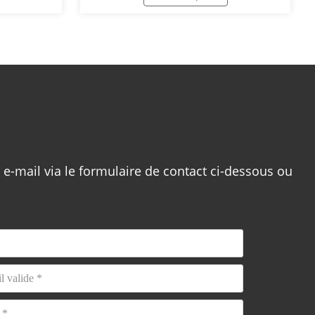
sion, les
continue et régulière et garantir la
les puits
qualité de l'impression.
 d'injection
ifères pour
de volume
 et de
el afin de
ion d'eau et
rou.
e-mail via le formulaire de contact ci-dessous ou