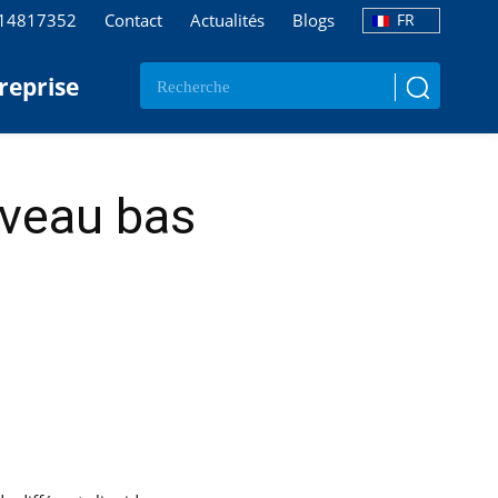
114817352
Contact
Actualités
Blogs
FR
reprise
iveau bas