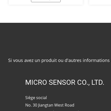
préparée. En outre, il est également
en boucle 
nécessaire de surveiller si l'entrée et la
fonctionne
sortie d'eau sont bloquées ou fuient afin
hydrauliqu
de garantir le fonctionnement normal
du processus de production.
Si vous avez un produit ou d'autres informations
MICRO SENSOR CO., LTD.
Siège social
No. 30 Jiangtan West Road