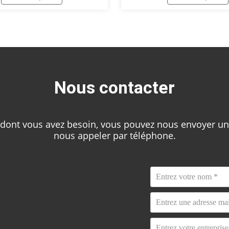
groupes de pompes sous pres
fermée fiable pour un
pipelines d'injection d'eau et 
ment stable du système
d'injection d'eau des stations
e
d'eau dans les champs pétrol
surveiller les changements 
d'injection d'eau, de pression
Nous contacter
niveau de liquide en temps ré
contrôler la pression d'inject
le volume d'eau en fond de t
 dont vous avez besoin, vous pouvez nous envoyer un 
nous appeler par téléphone.