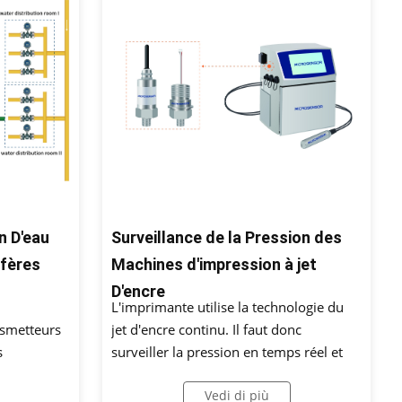
on D'eau
Surveillance de la Pression des
ifères
Machines d'impression à jet
D'encre
L'imprimante utilise la technologie du
nsmetteurs
jet d'encre continu. Il faut donc
s
surveiller la pression en temps réel et
omatique du
l'avertir à temps, afin que l'imprimante
Vedi di più
sur les
puisse produire de l'encre de manière