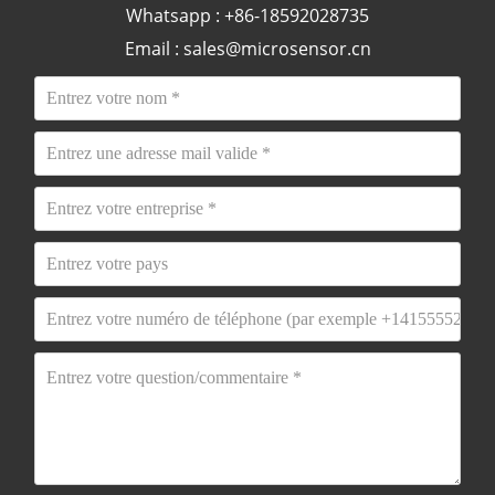
Whatsapp : +86-18592028735
Email :
sales@microsensor.cn